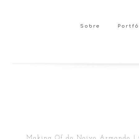
Sobre
Portfó
Making Of do Noivo Armando | C