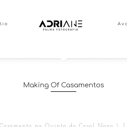
lio
Av
Making Of Casamentos
asamento na Quinta do Casal Novo 1, Li