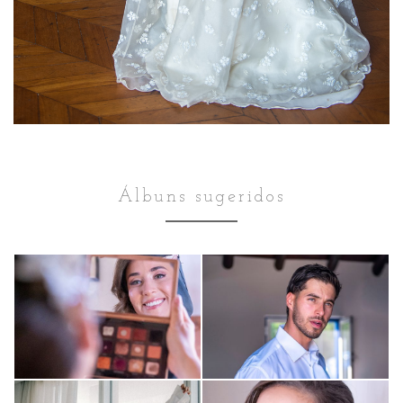
Álbuns sugeridos
Making Of
Making Of
Casamentos
Casamentos
Making Of da
Making Of do
Noiva Valentina
Noivo José -
- Fotografia de
Casamento em
Casamento em
Lisboa -
Making Of
Making Of