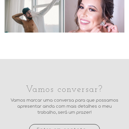
Lisboa
fotografia
Casamentos
Casamentos
Adriane Palma
Making Of do
Making Of
Fotografia
noivo Antonio
Jessica Toda
605
"Cara de Sapato"
Júnior
0
579
1766
0
1
4035
0
Vamos conversar?
Vamos marcar uma conversa para que possamos
apresentar ainda com mais detalhes o meu
trabalho, será um prazer!