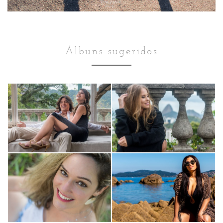
Álbuns sugeridos
Ensaio Feminino
Ensaio Feminino
Ensaio Aria
Ensaio Bárbara
Maroja e Daniel
Venâncio
Arraiss
2118
Ensaio Feminino
Ensaio Feminino
2288
Ensaio Dani
Yohanna -
0
Ensaio feminino
1
2254
1414