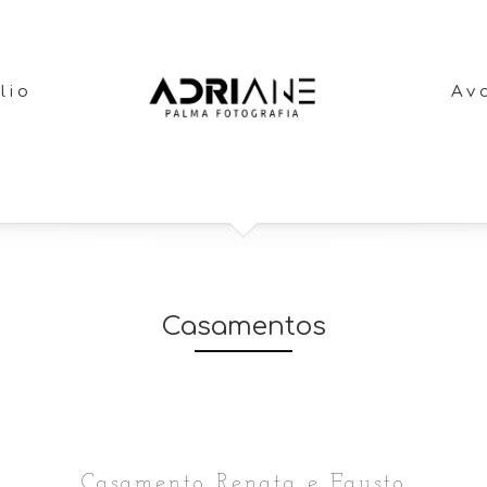
lio
Av
Casamentos
Casamento Renata e Fausto